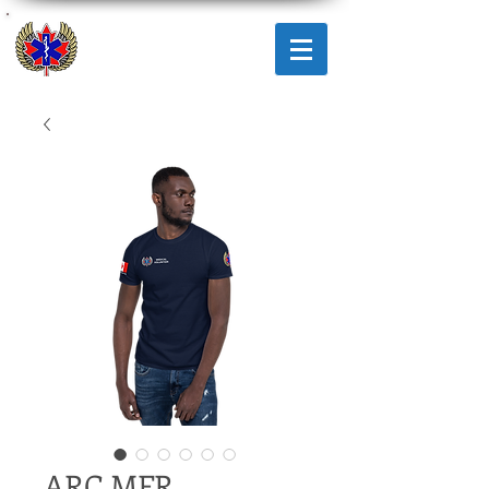
AMICUS
RESPONSE
CORPS
ARC MFR